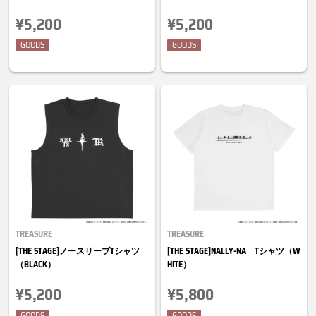
¥5,200
¥5,200
GOODS
GOODS
TREASURE
TREASURE
[THE STAGE]ノースリーブTシャツ
[THE STAGE]NALLY-NA Tシャツ（W
（BLACK）
HITE）
¥5,200
¥5,800
GOODS
GOODS