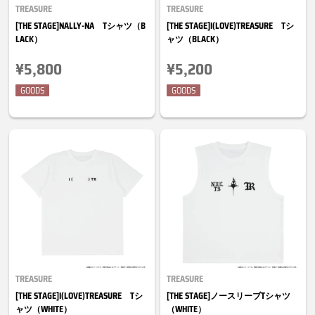
TREASURE
TREASURE
[THE STAGE]NALLY-NA Tシャツ（B
[THE STAGE]I(LOVE)TREASURE Tシ
LACK）
ャツ（BLACK）
¥5,800
¥5,200
GOODS
GOODS
TREASURE
TREASURE
[THE STAGE]I(LOVE)TREASURE Tシ
[THE STAGE]ノースリーブTシャツ
ャツ（WHITE）
（WHITE）