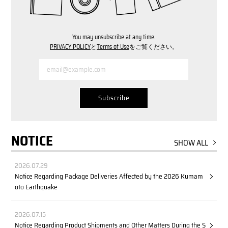
You may unsubscribe at any time.
PRIVACY POLICY
と
Terms of Use
をご覧ください。
NOTICE
SHOW ALL
2026.07.29
Notice Regarding Package Deliveries Affected by the 2026 Kumam
oto Earthquake
2026.07.15
Notice Regarding Product Shipments and Other Matters During the S