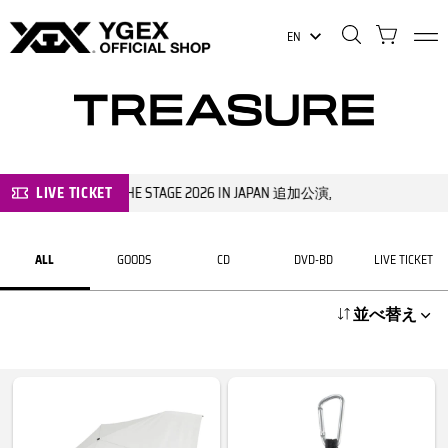
EN
LIVE TICKET
TREASURE THE STAGE 2026 IN JAPAN 追加公演
,
ALL
GOODS
CD
DVD-BD
LIVE TICKET
並べ替え